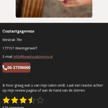
Contactgegevens
Westrak 78e
1771ST Wieringerwerf
E-mail:
info@beautysalonroos.nl
06-37396060
Ik hoor graag wat u van mijn salon vindt. Laat een reactie achter
op mijn review pagina of aan de hand van de sterren.
1
2
3
4
5
S
R
t
a
s
s
s
s
s
e
673 stemmen