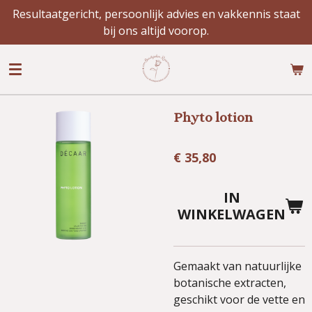
Resultaatgericht, persoonlijk advies en vakkennis staat
Ga
bij ons altijd voorop.
direct
naar
de
hoofdinhoud
Phyto lotion
€ 35,80
IN
WINKELWAGEN
Gemaakt van natuurlijke
botanische extracten,
geschikt voor de vette en