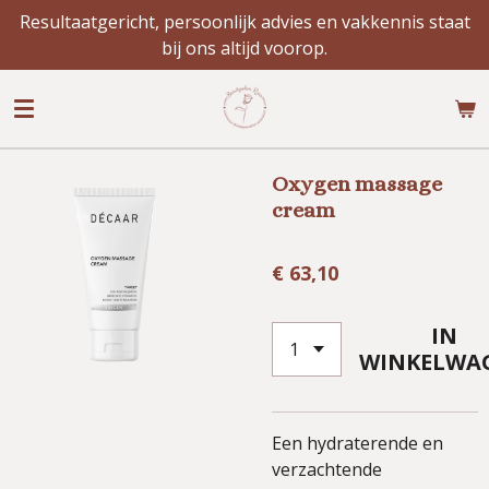
Resultaatgericht, persoonlijk advies en vakkennis staat
Ga
bij ons altijd voorop.
direct
naar
de
hoofdinhoud
Oxygen massage
cream
€ 63,10
IN
WINKELWA
Een hydraterende en
verzachtende