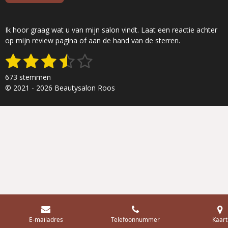
Ik hoor graag wat u van mijn salon vindt. Laat een reactie achter
op mijn review pagina of aan de hand van de sterren.
1
2
3
4
5
S
R
t
a
s
s
s
s
s
e
673 stemmen
t
m
t
t
t
t
t
© 2021 - 2026 Beautysalon Roos
i
m
n
e
e
e
e
e
e
g
n
r
r
r
r
r
:
3
r
r
r
r
.
e
e
e
e
4
8
n
n
n
n
4
3
9
8
2
E-mailadres
Telefoonnummer
Kaart