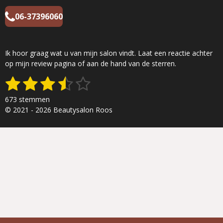
06-37396060
Ik hoor graag wat u van mijn salon vindt. Laat een reactie achter
op mijn review pagina of aan de hand van de sterren.
1
2
3
4
5
S
R
t
a
s
s
s
s
s
e
673 stemmen
t
m
t
t
t
t
t
© 2021 - 2026 Beautysalon Roos
i
m
n
e
e
e
e
e
e
g
n
r
r
r
r
r
:
3
r
r
r
r
.
e
e
e
e
4
8
n
n
n
n
4
3
9