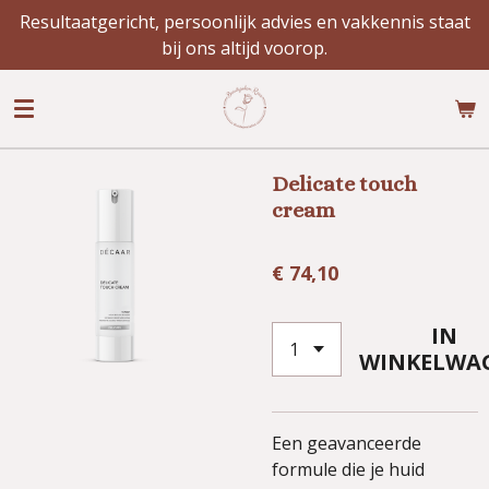
Resultaatgericht, persoonlijk advies en vakkennis staat
Ga
bij ons altijd voorop.
direct
naar
de
hoofdinhoud
Delicate touch
cream
€ 74,10
IN
WINKELWA
Een geavanceerde
formule die je huid