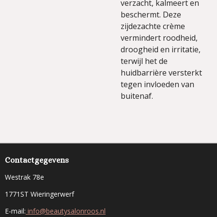
verzacht, kalmeert en
beschermt. Deze
zijdezachte crème
vermindert roodheid,
droogheid en irritatie,
terwijl het de
huidbarrière versterkt
tegen invloeden van
buitenaf.
Contactgegevens
Westrak 78e
1771ST Wieringerwerf
E-mail:
info@beautysalonroos.nl